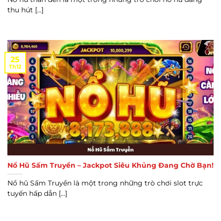
thu hút [...]
25
Th12
Nổ Hũ Sấm Truyền – Jackpot Siêu Khủng Đang Chờ Bạn!
Nổ hũ Sấm Truyền là một trong những trò chơi slot trực
tuyến hấp dẫn [...]