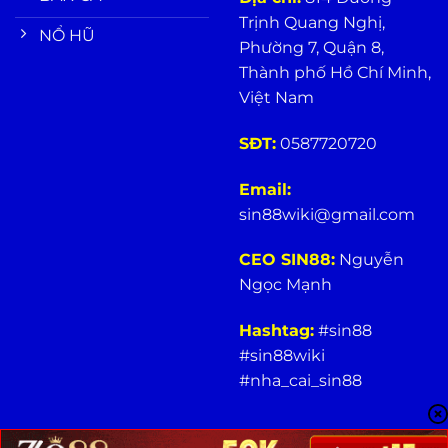
Trịnh Quang Nghị,
NỔ HŨ
Phường 7, Quận 8,
Thành phố Hồ Chí Minh,
Việt Nam
SĐT:
0587720720
Email:
sin88wiki@gmail.com
CEO SIN88:
Nguyễn
Ngọc Mạnh
Hashtag:
#sin88
#sin88wiki
#nha_cai_sin88