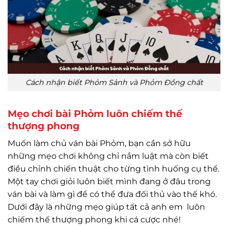
Cách nhận biết Phỏm Sảnh và Phỏm Đồng chất
Mẹo chơi bài Phỏm luôn chiếm thế
thượng phong
Muốn làm chủ ván bài Phỏm, bạn cần sở hữu
những mẹo chơi không chỉ nắm luật mà còn biết
điều chỉnh chiến thuật cho từng tình huống cụ thể.
Một tay chơi giỏi luôn biết mình đang ở đâu trong
ván bài và làm gì để có thể đưa đối thủ vào thế khó.
Dưới đây là những mẹo giúp tất cả anh em luôn
chiếm thế thượng phong khi cá cược nhé!