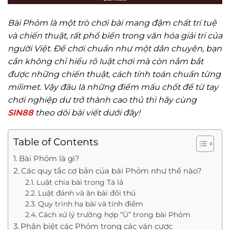
Bài Phỏm là một trò chơi bài mang đậm chất trí tuệ
và chiến thuật, rất phổ biến trong văn hóa giải trí của
người Việt. Để chơi chuẩn như một dân chuyên, bạn
cần không chỉ hiểu rõ luật chơi mà còn nắm bắt
được những chiến thuật, cách tính toán chuẩn từng
milimet. Vậy đâu là những điểm mấu chốt để từ tay
chơi nghiệp dư trở thành cao thủ thì hãy cùng
SIN88
theo dõi bài viết dưới đây!
Table of Contents
Bài Phỏm là gì?
Các quy tắc cơ bản của bài Phỏm như thế nào?
Luật chia bài trong Tá lả
Luật đánh và ăn bài đối thủ
Quy trình hạ bài và tính điểm
Cách xử lý trường hợp “Ù” trong bài Phỏm
Phân biệt các Phỏm trong các ván cược