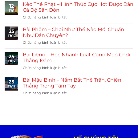
Penalty
Kèo Thẻ Phạt – Hình Thức Cực Hot Được Dân
12
–
Cá Độ Săn Đón
Th1
Bật
Chức năng bình luận bị tắt
ở
Mí
Kèo
Tuyệt
Thẻ
Bài Phỏm – Chơi Như Thế Nào Mới Chuẩn
Chiêu
25
Phạt
Vào
Như Dân Chuyên?
Th12
–
Tiền
Chức năng bình luận bị tắt
ở
Hình
Đánh
Bài
Thức
Đâu
Phỏm
Bài Liêng – Học Nhanh Luật Cùng Mẹo Chơi
Cực
Thắng
25
–
Hot
Thắng Đậm
Đó
Th12
Chơi
Được
Chức năng bình luận bị tắt
ở
Như
Dân
Bài
Thế
Cá
Liêng
Bài Mậu Binh – Nắm Bắt Thế Trận, Chiến
Nào
Độ
25
–
Mới
Thắng Trong Tầm Tay
Săn
Th12
Học
Chuẩn
Đón
Chức năng bình luận bị tắt
ở
Nhanh
Như
Bài
Luật
Dân
Mậu
Cùng
Chuyên?
Binh
Mẹo
–
Chơi
Nắm
Thắng
Bắt
Đậm
Thế
Trận,