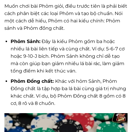
Muốn chơi bài Phỏm giỏi, điều trước tiên là phải biết
cách phân biệt các loại Phỏm và tạo bộ chuẩn. Nói
một cách dễ hiểu, Phỏm có hai kiểu chính: Phỏm
sảnh và Phỏm đồng chất.
Phỏm Sảnh:
Đây là kiểu Phỏm gồm ba hoặc
nhiều lá bài liên tiếp và cùng chất. Ví dụ: 5-6-7 cơ
hoặc 9-10-J bích. Phỏm Sảnh không chỉ dễ tạo
mà còn giúp bạn giảm nhiều lá bài rác, làm giảm
tổng điểm khi kết thúc ván.
Phỏm Đồng chất:
Khác với hỏm Sảnh, Phỏm
Đồng chất là tập hợp ba lá bài cùng giá trị nhưng
khác chất. Ví dụ, bộ Phỏm Đồng chất 8 gồm có 8
cơ, 8 rô và 8 chuồn.