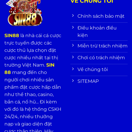
VỀ CHÚNG TÔI
Chiến
Thắng
Trong
Chính sách bảo mật
Tầm
Tay
Điều khoản điều
kiện
SIN88
là nhà cái cá cược
trực tuyến được các
Miễn trừ trách nhiệm
cược thủ lựa chọn đặt
Chơi có trách nhiệm
cược nhiều nhất tại thị
trường Việt Nam.
SIN
Về chúng tôi
88
mang đến cho
người chơi nhiều sản
SITEMAP
phẩm đặt cược hấp dẫn
như thể thao, casino,
bắn cá, nổ hũ... Đi kèm
với đó là hệ thống CSKH
24/24, nhiều thưởng
nạp và giao diện đặt
cược thân thiện. Hãy