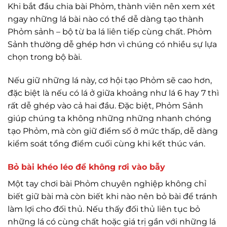
Khi bắt đầu chia bài Phỏm, thành viên nên xem xét
ngay những lá bài nào có thể dễ dàng tạo thành
Phỏm sảnh – bộ từ ba lá liên tiếp cùng chất. Phỏm
Sảnh thường dễ ghép hơn vì chúng có nhiều sự lựa
chọn trong bộ bài.
Nếu giữ những lá này, cơ hội tạo Phỏm sẽ cao hơn,
đặc biệt là nếu có lá ở giữa khoảng như lá 6 hay 7 thì
rất dễ ghép vào cả hai đầu. Đặc biệt, Phỏm Sảnh
giúp chúng ta không những những nhanh chóng
tạo Phỏm, mà còn giữ điểm số ở mức thấp, dễ dàng
kiểm soát tổng điểm cuối cùng khi kết thúc ván.
Bỏ bài khéo léo để không rơi vào bẫy
Một tay chơi bài Phỏm chuyên nghiệp không chỉ
biết giữ bài mà còn biết khi nào nên bỏ bài để tránh
làm lợi cho đối thủ. Nếu thấy đối thủ liên tục bỏ
những lá có cùng chất hoặc giá trị gần với những lá