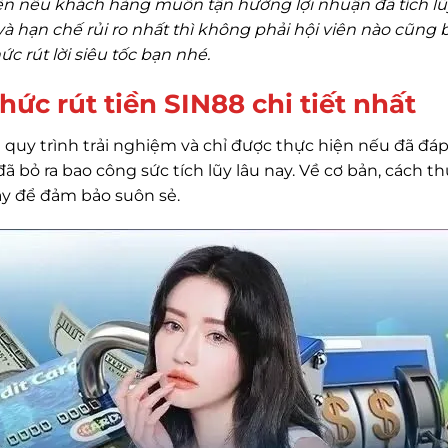
hiện nếu khách hàng muốn tận hưởng lợi nhuận đã tích lũy
ạn chế rủi ro nhất thì không phải hội viên nào cũng biế
 rút lời siêu tốc bạn nhé.
ức rút tiền SIN88 chi tiết nhất
 quy trình trải nghiệm và chỉ được thực hiện nếu đã đá
ã bỏ ra bao công sức tích lũy lâu nay. Về cơ bản, cách t
y để đảm bảo suôn sẻ.