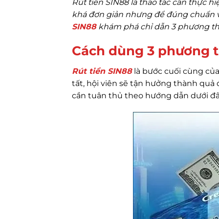
Rút tiền SIN88 là thao tác cần thực 
khá đơn giản nhưng để đúng chuẩn và h
SIN88
khám phá chỉ dẫn 3 phương thức
Cách dùng 3 phương th
Rút tiền SIN88
là bước cuối cùng của
tất, hội viên sẽ tận hưởng thành quả đ
cần tuân thủ theo hướng dẫn dưới đâ