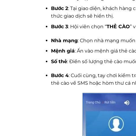
Bước 2
: Tại giao diện, khách hàng c
thức giao dịch sẽ hiển thị.
Bước 3
: Hội viên chọn “
THẺ CÀO
” 
Nhà mạng
: Chọn nhà mạng muốn s
Mệnh giá
: Ấn vào mệnh giá thẻ cà
Số thẻ
: Điền số lượng thẻ cào muốn
Bước 4
: Cuối cùng, tay chơi kiểm tr
thẻ cào về SMS hoặc hòm thư cá n