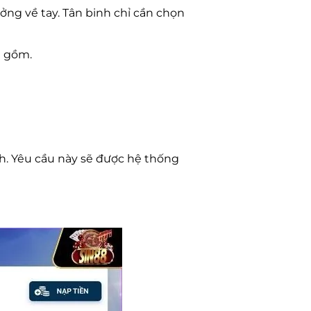
ởng về tay. Tân binh chỉ cần chọn
n gồm.
ệnh. Yêu cầu này sẽ được hệ thống