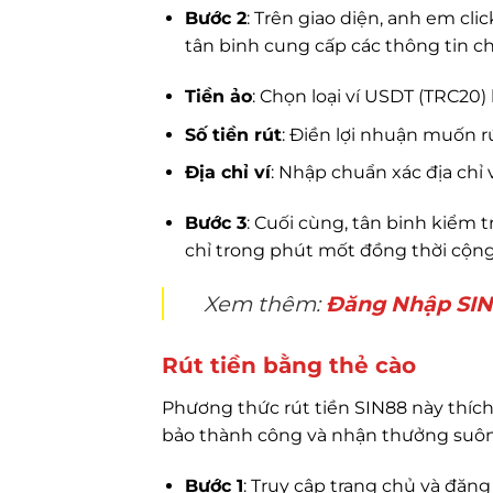
Bước 2
: Trên giao diện, anh em clic
tân binh cung cấp các thông tin chi
Tiền ảo
: Chọn loại ví USDT (TRC20)
Số tiền rút
: Điền lợi nhuận muốn rú
Địa chỉ ví
: Nhập chuẩn xác địa chỉ 
Bước 3
: Cuối cùng, tân binh kiểm tr
chỉ trong phút mốt đồng thời cộng
Xem thêm:
Đăng Nhập SIN8
Rút tiền bằng thẻ cào
Phương thức rút tiền SIN88 này thíc
bảo thành công và nhận thưởng suôn s
Bước 1
: Truy cập trang chủ và đăng