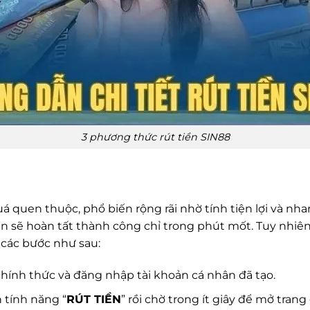
3 phương thức rút tiền SIN88
 quen thuộc, phổ biến rộng rãi nhờ tính tiện lợi và nhan
hắn sẽ hoàn tất thành công chỉ trong phút mốt. Tuy nhiê
các bước như sau:
hính thức và đăng nhập tài khoản cá nhân đã tạo.
n tính năng “
RÚT TIỀN
” rồi chờ trong ít giây để mở trang 