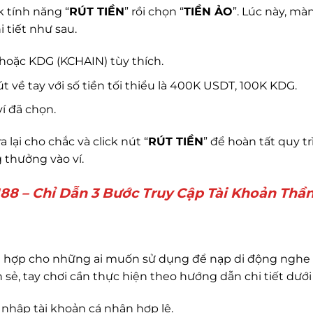
k tính năng “
RÚT TIỀN
” rồi chọn “
TIỀN ẢO
”. Lúc này, mà
 tiết như sau.
 hoặc KDG (KCHAIN) tùy thích.
t về tay với số tiền tối thiểu là 400K USDT, 100K KDG.
ví đã chọn.
a lại cho chắc và click nút “
RÚT TIỀN
” để hoàn tất quy t
 thưởng vào ví.
8 – Chỉ Dẫn 3 Bước Truy Cập Tài Khoản Thầ
h hợp cho những ai muốn sử dụng để nạp di động nghe 
ẻ, tay chơi cần thực hiện theo hướng dẫn chi tiết dưới
 nhập tài khoản cá nhân hợp lệ.