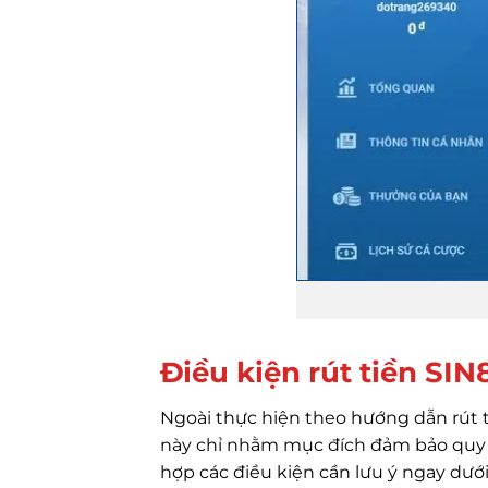
Điều kiện rút tiền SIN
Ngoài thực hiện theo hướng dẫn rút 
này chỉ nhằm mục đích đảm bảo quy tr
hợp các điều kiện cần lưu ý ngay dưới