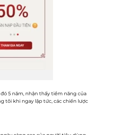
u đó 5 năm, nhận thấy tiềm năng của
tôi khi ngay lập tức, các chiến lược