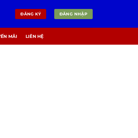
ĐĂNG KÝ
ĐĂNG NHẬP
ẾN MÃI
LIÊN HỆ