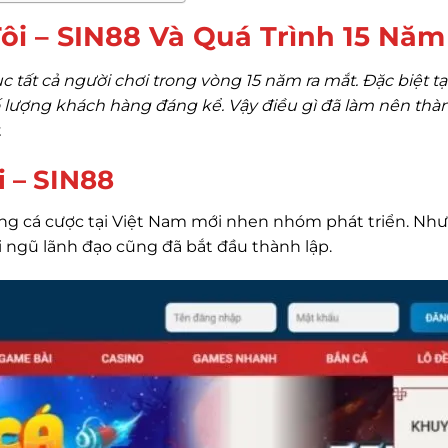
ôi – SIN88 Và Quá Trình 15 Nă
 tất cả người chơi trong vòng 15 năm ra mắt. Đặc biệt t
ố lượng khách hàng đáng kể. Vậy điều gì đã làm nên th
.
i – SIN88
g cá cược tại Việt Nam mới nhen nhóm phát triển. Nhưng
i ngũ lãnh đạo cũng đã bắt đầu thành lập.