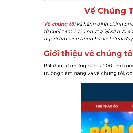
Về Chúng T
Về chúng tôi
và hành trình chinh phục
từ cuối năm 2020 nhưng lại sở hữu s
người tìm hiểu trong bài viết dưới đây
Giới thiệu về chúng tô
Bắt đầu từ những năm 2000, thị trườn
trường tiềm năng và về chúng tôi, độ