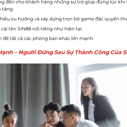
ng đến cho khách hàng những sự trợ giúp đúng lúc khi 
 tảng.
m hiểu xu hướng và xây dựng trọn bộ game đặc quyền thu
cái tên SIN88 nổi tiếng như hiện tại.
n để tất cả các phòng ban khác lớn mạnh.
ạnh – Người Đứng Sau Sự Thành Công Của S