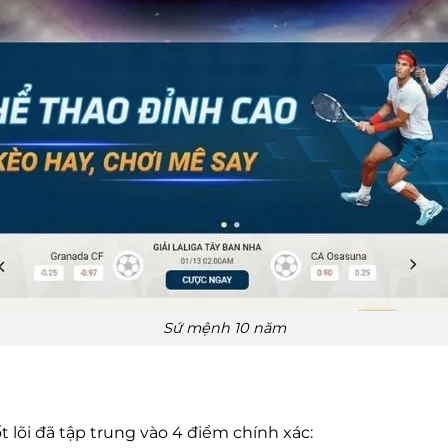
Sứ mệnh 10 năm
t lõi đã tập trung vào 4 điểm chính xác: