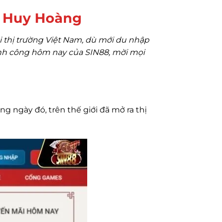
m Huy Hoàng
ại thị trường Việt Nam, dù mới du nhập
ành công hôm nay của SIN88, mời mọi
 ngày đó, trên thế giới đã mở ra thị