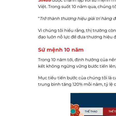
SIN88
được thành lập với sứ mệnh m
Việt. Trong suốt 10 năm qua, chúng t
“
Trở thành thương hiệu giải trí hàng
Vì chúng tôi hiểu rằng, thị trường cò
đạo luôn nỗ lực để đưa thương hiệu 
Sứ mệnh 10 năm
Trong 10 năm tới, định hướng của nền 
kết không ngừng vững bước tiến lên,
Mục tiêu tiến bước của chúng tôi là c
trung bình tăng 120% mỗi năm, tỷ lệ 