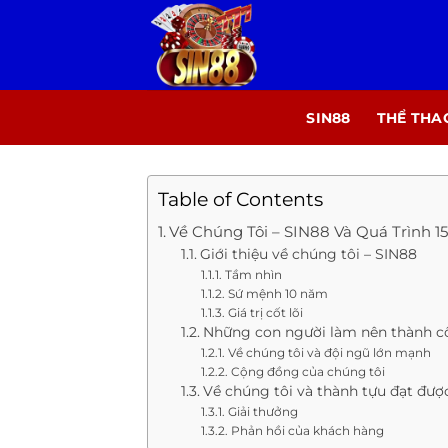
Chuyển
đến
nội
dung
SIN88
THỂ THA
Table of Contents
Về Chúng Tôi – SIN88 Và Quá Trình 
Giới thiệu về chúng tôi – SIN88
Tầm nhìn
Sứ mệnh 10 năm
Giá trị cốt lõi
Những con người làm nên thành c
Về chúng tôi và đội ngũ lớn mạnh
Cộng đồng của chúng tôi
Về chúng tôi và thành tựu đạt đượ
Giải thưởng
Phản hồi của khách hàng