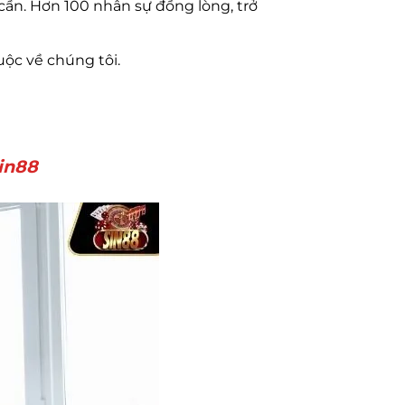
cần. Hơn 100 nhân sự đồng lòng, trở
ộc về chúng tôi.
in88