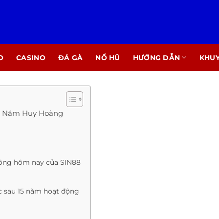
O
CASINO
ĐÁ GÀ
NỔ HŨ
HƯỚNG DẪN
KHUY
15 Năm Huy Hoàng
ông hôm nay của SIN88
c sau 15 năm hoạt động