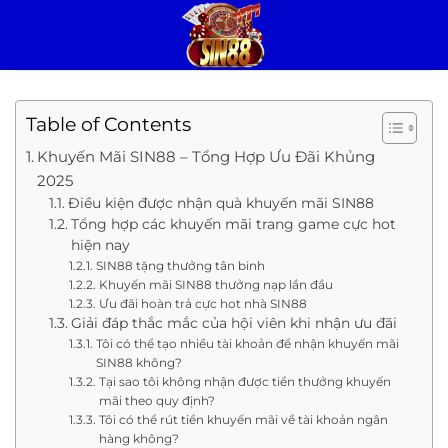
Chuyển
đến
nội
dung
Table of Contents
Khuyến Mãi SIN88 – Tổng Hợp Ưu Đãi Khủng
2025
Điều kiện được nhận quà khuyến mãi SIN88
Tổng hợp các khuyến mãi trang game cực hot
hiện nay
SIN88 tặng thưởng tân binh
Khuyến mãi SIN88 thưởng nạp lần đầu
Ưu đãi hoàn trả cực hot nhà SIN88
Giải đáp thắc mắc của hội viên khi nhận ưu đãi
Tôi có thể tạo nhiều tài khoản để nhận khuyến mãi
SIN88 không?
Tại sao tôi không nhận được tiền thưởng khuyến
mãi theo quy định?
Tôi có thể rút tiền khuyến mãi về tài khoản ngân
hàng không?