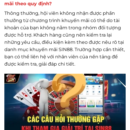
mãi theo quy định?
Thông thường, hội viên không nhận được phần
thưởng từ chương trình khuyến mãi có thể do tài
khoản của bạn không nằm trong nhóm đối tượng
được hỗ trợ. Khách hàng cũng nên kiểm tra lại
những yêu cầu, điều kiện kèm theo được nêu rõ tại
danh mục khuyến mãi SIN88. Trường hợp cần thiết,
bạn có thể liên hệ với nhân viên của nền tảng để
được kiểm tra, giải đáp chi tiết.