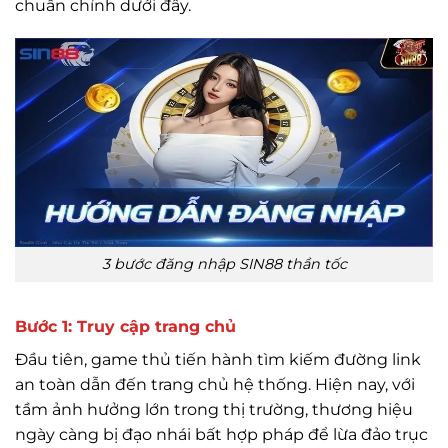
chuẩn chỉnh dưới đây.
3 bước đăng nhập SIN88 thần tốc
Bước 1: Truy cập trang chủ
Đầu tiên, game thủ tiến hành tìm kiếm đường link
an toàn dẫn đến trang chủ hệ thống. Hiện nay, với
tầm ảnh hưởng lớn trong thị trường, thương hiệu
ngày càng bị đạo nhái bất hợp pháp để lừa đảo trục