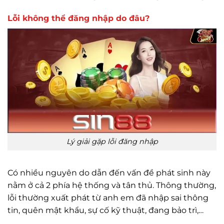
Lỗi không thể đăng nhập do đâu?
Lý giải gặp lỗi đăng nhập
Có nhiều nguyên do dẫn đến vấn đề phát sinh này
nằm ở cả 2 phía hệ thống và tân thủ. Thông thường,
lỗi thường xuất phát từ anh em đã nhập sai thông
tin, quên mật khẩu, sự cố kỹ thuật, đang bảo trì,…