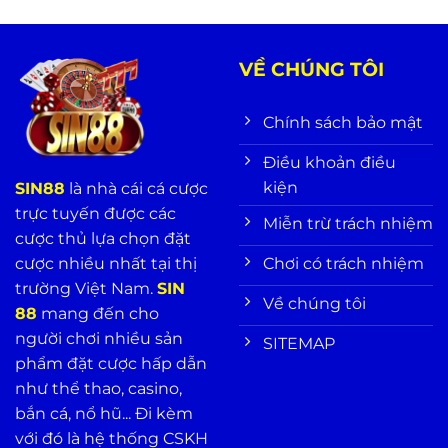
VỀ CHÚNG TÔI
Chính sách bảo mật
Điều khoản điều
kiện
SIN88
là nhà cái cá cược
trực tuyến được các
Miễn trừ trách nhiệm
cược thủ lựa chọn đặt
Chơi có trách nhiệm
cược nhiều nhất tại thị
trường Việt Nam.
SIN
Về chúng tôi
88
mang đến cho
người chơi nhiều sản
SITEMAP
phẩm đặt cược hấp dẫn
như thể thao, casino,
bắn cá, nổ hũ... Đi kèm
với đó là hệ thống CSKH