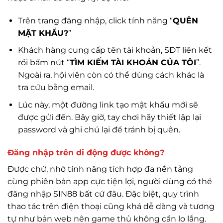
Trên trang đăng nhập, click tính năng “
QUÊN
MẬT KHẨU?
”
Khách hàng cung cấp tên tài khoản, SĐT liên kết
rồi bấm nút “
TÌM KIẾM TÀI KHOẢN CỦA TÔI
”.
Ngoài ra, hội viên còn có thể dùng cách khác là
tra cứu bằng email.
Lúc này, một đường link tạo mật khẩu mới sẽ
được gửi đến. Bây giờ, tay chơi hãy thiết lập lại
password và ghi chú lại để tránh bị quên.
Đăng nhập trên di động được không?
Được chứ, nhờ tính năng tích hợp đa nền tảng
cùng phiên bản app cực tiện lợi, người dùng có thể
đăng nhập SIN88 bất cứ đâu. Đặc biệt, quy trình
thao tác trên điện thoại cũng khá dễ dàng và tương
tự như bản web nên game thủ không cần lo lắng.