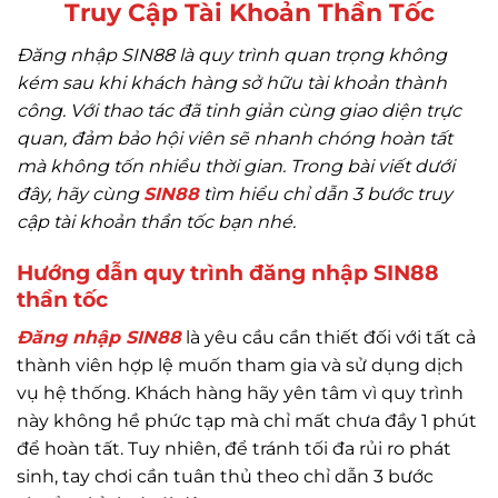
Truy Cập Tài Khoản Thần Tốc
Đăng nhập SIN88 là quy trình quan trọng không
kém sau khi khách hàng sở hữu tài khoản thành
công. Với thao tác đã tinh giản cùng giao diện trực
quan, đảm bảo hội viên sẽ nhanh chóng hoàn tất
mà không tốn nhiều thời gian. Trong bài viết dưới
đây, hãy cùng
SIN88
tìm hiểu chỉ dẫn 3 bước truy
cập tài khoản thần tốc bạn nhé.
Hướng dẫn quy trình đăng nhập SIN88
thần tốc
Đăng nhập SIN88
là yêu cầu cần thiết đối với tất cả
thành viên hợp lệ muốn tham gia và sử dụng dịch
vụ hệ thống. Khách hàng hãy yên tâm vì quy trình
này không hề phức tạp mà chỉ mất chưa đầy 1 phút
để hoàn tất. Tuy nhiên, để tránh tối đa rủi ro phát
sinh, tay chơi cần tuân thủ theo chỉ dẫn 3 bước