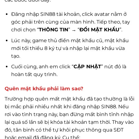
Đăng nhập SIN88 tài khoản, click avatar nằm ở
góc phải trên cùng của màn hình. Tiếp theo, tay
chơi chọn “
THÔNG TIN
” → “
ĐỔI MẬT KHẨU
”.
Lúc này, game thủ điền mật khẩu cũ, mật khẩu
mới tối thiểu 8 ký tự và nhập lại mật khẩu vừa
tạo.
Cuối cùng, anh em click “
CẬP NHẬT
” nút đỏ là
hoàn tất quy trình.
Quên mật khẩu phải làm sao?
Trường hợp quên mất mật khẩu đã tạo thường là lỗi
bị mắc phải nhiều nhất khi đăng nhập SIN88. Nếu
rơi vào tình trạng này, bạn đừng mất bình tĩnh nhập
lại quá số lần sẽ bị khóa tài khoản tạm thời. Thay vào
đó, tân binh có thể tự khôi phục thông qua SĐT
hoặc email đã đăng ký. Cụ thể: