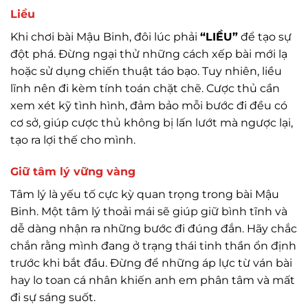
Liều
Khi chơi bài Mậu Binh, đôi lúc phải
“LIỀU”
để tạo sự
đột phá. Đừng ngại thử những cách xếp bài mới lạ
hoặc sử dụng chiến thuật táo bạo. Tuy nhiên, liều
lĩnh nên đi kèm tính toán chặt chẽ. Cược thủ cần
xem xét kỹ tình hình, đảm bảo mỗi bước đi đều có
cơ sở, giúp cược thủ không bị lấn lướt mà ngược lại,
tạo ra lợi thế cho mình.
Giữ tâm lý vững vàng
Tâm lý là yếu tố cực kỳ quan trọng trong bài Mậu
Binh. Một tâm lý thoải mái sẽ giúp giữ bình tĩnh và
dễ dàng nhận ra những bước đi đúng đắn. Hãy chắc
chắn rằng mình đang ở trạng thái tinh thần ổn định
trước khi bắt đầu. Đừng để những áp lực từ ván bài
hay lo toan cá nhân khiến anh em phân tâm và mất
đi sự sáng suốt.