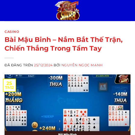
Chuyển
đến
nội
dung
CASINO
Bài Mậu Binh – Nắm Bắt Thế Trận,
Chiến Thắng Trong Tầm Tay
ĐÃ ĐĂNG TRÊN
25/12/2024
BỞI
NGUYỄN NGỌC MẠNH
25
Th12