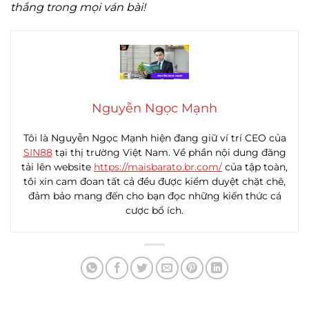
thắng trong mọi ván bài!
Nguyễn Ngọc Mạnh
Tôi là Nguyễn Ngọc Mạnh hiện đang giữ ví trí CEO của
SIN88
tại thị trường Việt Nam. Về phần nội dung đăng
tải lên website
https://maisbarato.br.com/
của tập toàn,
tôi xin cam đoan tất cả đều được kiểm duyệt chặt chẽ,
đảm bảo mang đến cho bạn đọc những kiến thức cá
cược bổ ích.