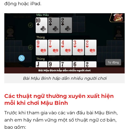
động hoặc iPad.
Bài Mậu Binh hấp dẫn nhiều người chơi
Các thuật ngữ thường xuyên xuất hiện
mỗi khi chơi Mậu Binh
Trước khi tham gia vào các ván đấu bài Mậu Binh,
anh em hãy nắm vững một số thuật ngữ cơ bản,
bao gồm: