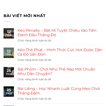
BÀI VIẾT MỚI NHẤT
Kèo Penalty – Bật Mí Tuyệt Chiêu Vào Tiền
12
Đánh Đâu Thắng Đó
Th1
Chức năng bình luận bị tắt
ở
Kèo
Penalty
Kèo Thẻ Phạt – Hình Thức Cực Hot Được Dân
12
–
Cá Độ Săn Đón
Th1
Bật
Chức năng bình luận bị tắt
ở
Mí
Kèo
Tuyệt
Thẻ
Bài Phỏm – Chơi Như Thế Nào Mới Chuẩn
Chiêu
25
Phạt
Vào
Như Dân Chuyên?
Th12
–
Tiền
Chức năng bình luận bị tắt
ở
Hình
Đánh
Bài
Thức
Đâu
Phỏm
Bài Liêng – Học Nhanh Luật Cùng Mẹo Chơi
Cực
Thắng
25
–
Hot
Thắng Đậm
Đó
Th12
Chơi
Được
Chức năng bình luận bị tắt
ở
Như
Dân
Bài
Thế
Cá