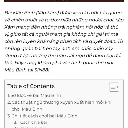
Bài Mậu Binh (Xập Xám) được xem là một tựa game
về chiến thuật và tư duy giữa những người chơi. Xập
Xám mang đến những trải nghiệm hồi hộp và thú
vị, giúp tất cả người tham gia không chỉ giải trí mà
còn rèn luyện khả năng phân tích và quyết đoán. Từ
những quân bài trên tay, anh em chắc chắn xây
dựng được những thế trận bất ngờ để đánh bại đối
thủ. Hãy cùng khám phá và chinh phục thế giới
Mậu Binh tại SIN88!
Table of Contents
Sơ lược về bài Mậu Binh
Các thuật ngữ thường xuyên xuất hiện mỗi khi
chơi Mậu Binh
Chi tiết cách chơi bài Mậu Binh
Cách chia bài