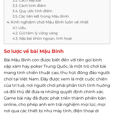
Cách xếp bài
Cách tính điểm
Quy ước tính điểm
Các liên kết trong Mậu Binh
Kinh nghiệm chơi Mậu Binh luôn về nhất
Liều
Giữ tâm lý vững vàng
Xếp bài khôn ngoan, linh hoạt
Sơ lược về bài Mậu Binh
Bài Mậu Binh còn được biết đến với tên gọi binh
xập xám hay poker Trung Quốc, là một trò chơi bài
mang tính chiến thuật cao, thu hút đông đảo người
chơi tại Việt Nam. Đây được xem là một cuộc chiến
của trí tuệ, nơi người chơi phải phân tích tình huống
và đối thủ để đưa ra những quyết định chính xác.
Game bài này đã được phát triển thành phiên bản
online, cho phép anh em trải nghiệm mọi lúc, mọi
nơi qua các thiết bị như máy tính, điện thoại di