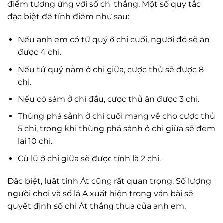
điểm tương ứng với số chi thắng. Một số quy tắc
đặc biệt để tính điểm như sau:
Nếu anh em có tứ quý ở chi cuối, người đó sẽ ăn
được 4 chi.
Nếu tứ quý nằm ở chi giữa, cược thủ sẽ được 8
chi.
Nếu có sám ở chi đầu, cược thủ ăn được 3 chi.
Thùng phá sảnh ở chi cuối mang về cho cược thủ
5 chi, trong khi thùng phá sảnh ở chi giữa sẽ đem
lại 10 chi.
Cù lũ ở chi giữa sẽ được tính là 2 chi.
Đặc biệt, luật tính Át cũng rất quan trọng. Số lượng
người chơi và số lá A xuất hiện trong ván bài sẽ
quyết định số chi Át thắng thua của anh em.