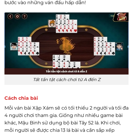
bước vào những ván đấu hấp dẫn!
Tất tần tật cách chơi từ A đến Z
Cách chia bài
Mỗi ván bài Xập Xám sẽ có tối thiểu 2 người và tối đa
4 người chơi tham gia. Giống như nhiều game bài
khác, Mậu Binh sử dụng bộ bài Tây 52 lá. Khi chơi,
mỗi người sẽ được chia 13 lá bài và cần sắp xếp