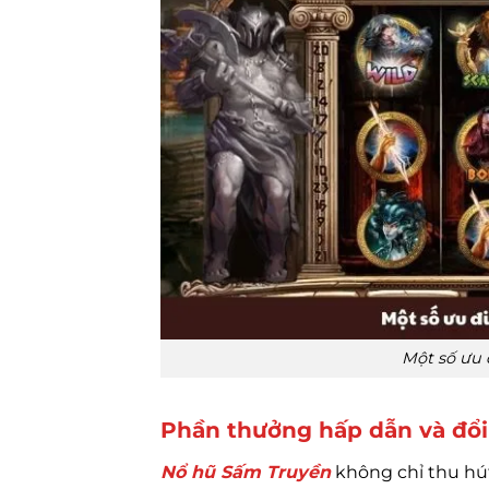
Một số ưu 
Phần thưởng hấp dẫn và đổi
Nổ hũ Sấm Truyền
không chỉ thu hú