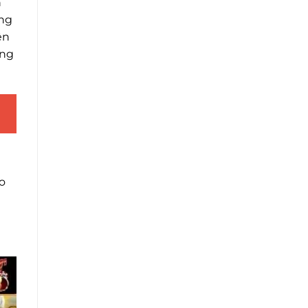
n
ứng
ện
ổng
o