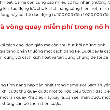
h hoạt. Game còn cung cấp nhiều cơ hội nhận thưởng, 
 lớn, tạo động lực cho khách hàng cống hiến hết mình
ưởng này có thể dao động từ 100,000 đến 1,000,000 đồ
và vòng quay miễn phí trong nổ 
với cách chơi đơn giản mà còn thu hút bởi những tính
gia tăng phần thưởng một cách đáng kể. Dưới đây là cá
 cùng với cách kích hoạt và tận dụng chúng để tối đa
ng tính năng hấp dẫn nhất trong game slot Sấm Truyền
 khi cược thủ quay được một tổ hợp biểu tượng đặc biệ
một lần quay. Khi điều này xảy ra, bạn sẽ nhận được một
à không cần bỏ thêm tiền cược.