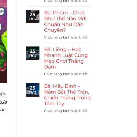
Chiêu
Chức năng bình luận bị tắt
ở
Vào
Kèo
Tiền
Thẻ
Bài Phỏm – Chơi
25
Đánh
Phạt
Như Thế Nào Mới
Th12
Đâu
–
Chuẩn Như Dân
Thắng
Hình
Chuyên?
Đó
Thức
Cực
Chức năng bình luận bị tắt
ở
Hot
Bài
Được
Phỏm
Bài Liêng – Học
25
Dân
–
Nhanh Luật Cùng
Th12
Cá
Chơi
Mẹo Chơi Thắng
Độ
Như
Đậm
Săn
Thế
Đón
Nào
Chức năng bình luận bị tắt
ở
Mới
Bài
Chuẩn
Liêng
Bài Mậu Binh –
25
Như
–
Nắm Bắt Thế Trận,
Th12
đến
Dân
Học
Chiến Thắng Trong
Chuyên?
Nhanh
tựa
Tầm Tay
Luật
Đặc
Cùng
Chức năng bình luận bị tắt
ở
Mẹo
Bài
Chơi
Mậu
Thắng
Binh
Đậm
–
Nắm