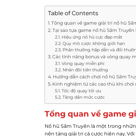
Table of Contents
Tổng quan về game giải trí nổ hũ Sấ
Tại sao tựa game nổ hũ Sấm Truyền l
Hiệu ứng nổ hũ cực đẹp mắt
Quy mô cược không giới hạn
Phần thưởng hấp dẫn và đổi thưởn
Các tính năng bonus và vòng quay m
Vòng quay miễn phí
Nhân đôi tiền thưởng
Hướng dẫn cách chơi nổ hũ Sấm Truyề
Kinh nghiệm từ các cao thủ khi chơi
Tốc độ quay tối ưu
Tăng dần mức cược
Tổng quan về game gi
Nổ hũ Sấm Truyền là một trong những
nền tảng giải trí cá cược hiện nay. Vớ