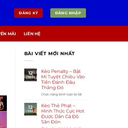
ĐĂNG KÝ
ĐĂNG NHẬP
ẾN MÃI
LIÊN HỆ
BÀI VIẾT MỚI NHẤT
Kèo Penalty – Bật
12
Mí Tuyệt Chiêu Vào
Th1
Tiền Đánh Đâu
Thắng Đó
Chức năng bình luận bị tắt
ở
Kèo
Penalty
Kèo Thẻ Phạt –
12
–
Hình Thức Cực Hot
Th1
Bật
Được Dân Cá Độ
Mí
Săn Đón
Tuyệt